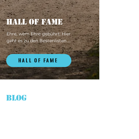
Hall of fame
Ehre, wem Ehre gebührt: Hier
geht es zu den Bestenlisten ...
HALL OF FAME
BLOG
26. Juli 2022