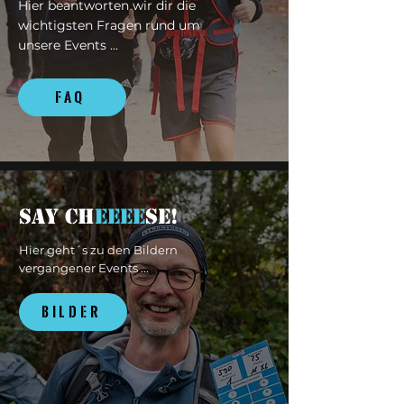
Hier beantworten wir dir die
wichtigsten Fragen rund um
unsere Events ...
FAQ
SAY CH
EEEE
SE!
Hier geht´s zu den Bildern
vergangener Events ...
BILDER