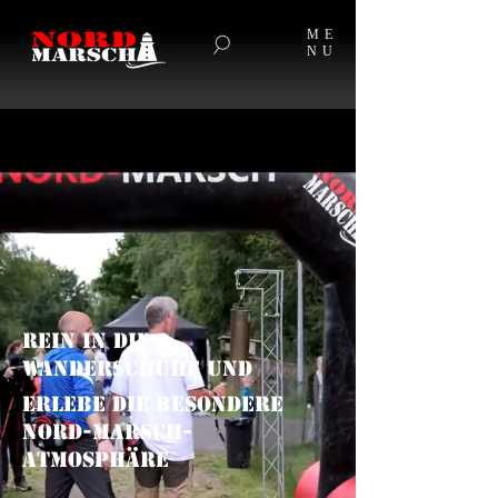
ME
NU
REIN IN DIE
WANDERSCHUHE und
ERLEBE DIE BESONDERE
NORD-MARSCH-
ATMOSPHÄRE