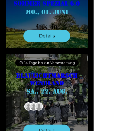
Sommer Spezial 6.0
Mo., 01. Juni
Details
14 Tage bis zur Veranstaltung
Blaulichtmarsch
Wendland
Sa., 22. Aug.
+ 252 mehr
Details