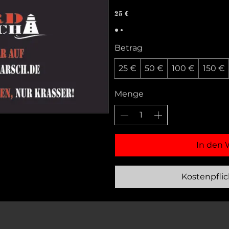
25 €
Betrag
25 €
50 €
100 €
150 €
Menge
In den 
Kostenpflic