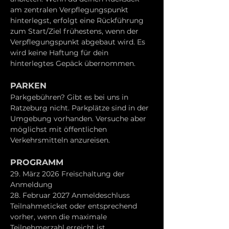
am zentralen Verpflegungspunkt 
hinterlegst, erfolgt eine Rückführung 
zum Start/Ziel frühestens, wenn der 
Verpflegungspunkt abgebaut wird. Es 
wird keine Haftung für dein 
hinterlegtes Gepäck übernommen.
PARKEN
Parkgebühren? Gibt es bei uns in 
Ratzeburg nicht. Parkplätze sind in der 
Umgebung vorhanden. Versuche aber 
möglichst mit öffentlichen 
Verkehrsmitteln anzureisen.
PROGRAMM
29. März 2026 Freischaltung der 
Anmeldung
28. Februar 2027 Anmeldeschluss 
Teilnahmeticket oder entsprechend 
vorher, wenn die maximale 
Teilnehmerzahl erreicht ist.