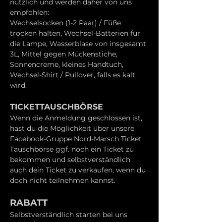
nützlich und werden daher von uns 
empfohlen:
Wechselsocken (1-2 Paar) / Füße 
trocken halten, Wechsel-Batterien für 
die Lampe, Wasserblase von insgesamt 
3L, Mittel gegen Mückenstiche, 
Sonnencreme, kleines Handtuch, 
Wechsel-Shirt / Pullover, falls es kalt 
wird.
TICKETTAUSCHBÖRSE
Wenn die Anmeldung geschlossen ist, 
hast du die Möglichkeit über unsere 
Facebook-Gruppe Nord-Marsch Ticket 
Tauschbörse ggf. noch ein Ticket zu 
bekommen und selbstverständlich 
auch dein Ticket zu verkaufen, wenn du 
doch nicht teilnehmen kannst.
RABATT
Selbstverständlich starten bei uns 