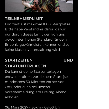
TEILNEHMERLIMIT
Limitiert auf maximal 1000 Startplätze. 
Bitte habe Verständnis dafür, da wir 
nur durch dieses Limit den von uns 
gewohnten hohen Standard für dein 
Erlebnis gewährleisten können und es 
keine Massenveranstaltung wird.
STARTZEITEN UND 
STARTUNTERLAGEN
Du kannst deine Startunterlagen 
entweder direkt vor deinem Start (sei 
mindestens 30 Minuten vorher vor 
Ort), oder auch bei unserer 
Vorabanmeldung am Freitag Abend 
abholen.
06. März 2027 - 50km - 08:00 Uhr