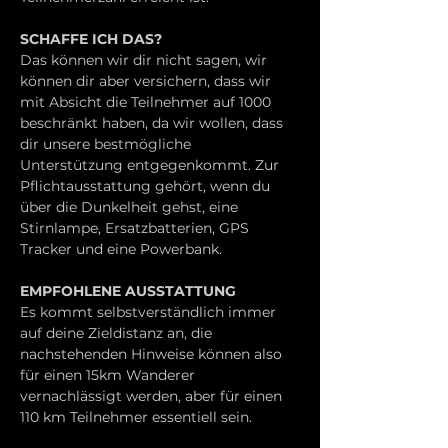
SCHAFFE ICH DAS?
Das können wir dir nicht sagen, wir 
können dir aber versichern, dass wir 
mit Absicht die Teilnehmer auf 1000 
beschränkt haben, da wir wollen, dass 
dir unsere bestmögliche 
Unterstützung entgegenkommt. Zur 
Pflichtausstattung gehört, wenn du 
über die Dunkelheit gehst, eine 
Stirnlampe, Ersatzbatterien, GPS 
Tracker und eine Powerbank.
EMPFOHLENE AUSSTATTUNG
Es kommt selbstverständlich immer 
auf deine Zieldistanz an, die 
nachstehenden Hinweise können also 
für einen 15km Wanderer 
vernachlässigt werden, aber für einen 
110 km Teilnehmer essentiell sein.