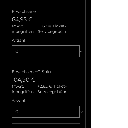
Erwachsene
64,95 €
MwSt.
+1,62 € Ticket-
inbegriffen
Servicegebühr
Anzahl
Erwachsene+T-Shirt
104,90 €
MwSt.
+2,62 € Ticket-
inbegriffen
Servicegebühr
Anzahl