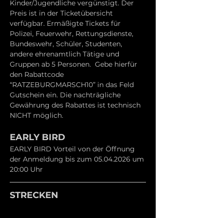
Kinder/Jugendliche vergünstigt. Der 
Preis ist in der Ticketübersicht 
verfügbar. Ermäßigte Tickets für 
Polizei, Feuerwehr, Rettungsdienste, 
Bundeswehr, Schüler, Studenten, 
andere ehrenamtlich Tätige und 
Gruppen ab 5 Personen.  Gebe hierfür 
den Rabattcode 
“RATZEBURGMARSCH10” in das Feld 
Gutschein ein. Die nachträgliche 
Gewährung des Rabattes ist technisch 
NICHT möglich.
EARLY BIRD
EARLY BIRD Vorteil von der Öffnung 
der Anmeldung bis zum 05.04.2026 um 
20:00 Uhr
STRECKEN