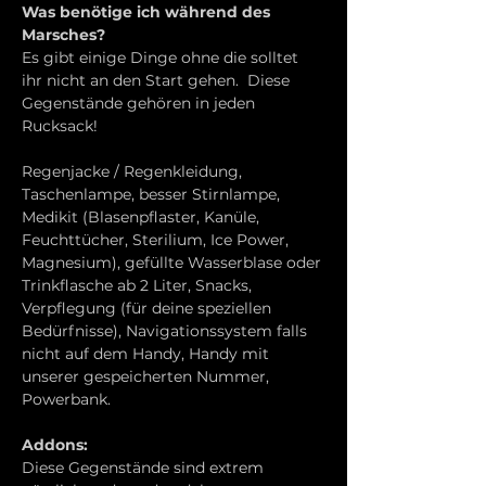
Was benötige ich während des 
Marsches?
Es gibt einige Dinge ohne die solltet 
ihr nicht an den Start gehen.  Diese 
Gegenstände gehören in jeden 
Rucksack!
Regenjacke / Regenkleidung, 
Taschenlampe, besser Stirnlampe, 
Medikit (Blasenpflaster, Kanüle, 
Feuchttücher, Sterilium, Ice Power, 
Magnesium), gefüllte Wasserblase oder 
Trinkflasche ab 2 Liter, Snacks, 
Verpflegung (für deine speziellen 
Bedürfnisse), Navigationssystem falls 
nicht auf dem Handy, Handy mit 
unserer gespeicherten Nummer, 
Powerbank.
Addons:
Diese Gegenstände sind extrem 