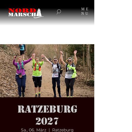
ME
NU
Ratzeburg
2027
Sa., 06. März
  |  
Ratzeburg