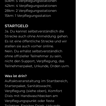
50km: 5 Verpflegungsstationen
42km: 4 Verpflegungsstationen
28km: 2 Verpflegungsstationen
15km: 1 Verpflegungsstation
STARTGELD
Ja. Du kannst selbstverständlich die 
Strecke auch ohne Anmeldung gehen. 
Es ist eine öffentliche Strecke und wir 
stellen sie auch vorher online.
Nein. Du erhälst selbstverständlich 
ohne offizieller Teilnehmer zu sein, 
nicht den Support, Verpflegung, das 
Teilnehmerpaket, Urkunde, Orden uvm.
Was ist drin?
Auftaktveranstaltung im Startbereich, 
Starterpaket, Sanitätswacht, 
Verpflegung (siehe oben), Komfort 
Dixis mit Handwaschbecken am 
Verpflegungspunkt oder feste 
Toiletten, Finisher Drink, Urkunde, 