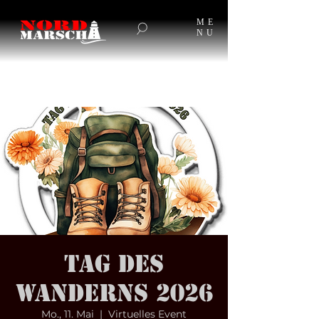
ME
NU
Tag des
Wanderns 2026
Mo., 11. Mai
  |  
Virtuelles Event