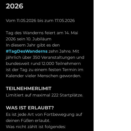
2026 
Vom 11.05.2026 bis zum 17.05.2026
Tag des Wanderns feiert am 14. Mai 
2026 sein 10. Jubiläum
In diesem Jahr gibt es den 
#TagDesWanderns
 zehn Jahre. Mit 
jährlich über 350 Veranstaltungen und 
bundesweit rund 12.000 Teilnehmern 
ist der Tag zu einem festen Termin im 
Kalender vieler Menschen geworden.
TEILNEHMERLIMIT
Limitiert auf maximal 222 Startplätze. 
WAS IST ERLAUBT?
Es ist jede Art von Fortbewegung auf 
deinen Füßen erlaubt. 
Was nicht zählt ist folgendes: 