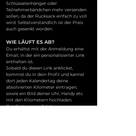
Schlüsselanhänger oder 
Teilnehmerbändchen mehr versenden 
sollen, da der Rucksack einfach zu voll 
wird. Selbstverständlich ist der Preis 
auch gesenkt worden.
WIE LÄUFT ES AB?
Du erhältst mit der Anmeldung eine 
Email, in der ein personalisierter Link 
enthalten ist.
Sobald du diesen Link anklickst, 
kommst du in dein Profil und kannst 
dort jeden Kalendertag deine 
absolvierten Kilometer eintragen, 
sowie ein Bild deiner Uhr, Handy etc. 
mit den Kilometern hochladen.
Das Eintragen erfolgt 
Kalendertagweise. Insgesamt geht das 
Event von Montag bis Sonntag. Du 
kannst jeden Tag Ergebnisse eintragen, 
musst es aber nicht.