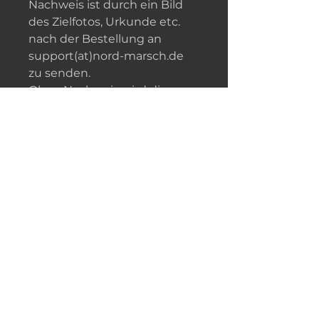
Nachweis ist durch ein Bild
des Zielfotos, Urkunde etc.
nach der Bestellung an
support(at)nord-marsch.de
zu senden.
Ohne Nachweis wird dieser
Artikel nicht zugeschickt.
Versand erfolgt im
Luftpolsterumschlag.
IMPRESSUM
DATENSCHUTZ
WIDERRUFSBELEHRUNG