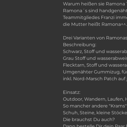
Warum heißen sie Ramona
Ramona´s sind handgenäht
Teammitgliedes Franzi imm
die Mutter heißt Ramona^^.
Drei Varianten von Ramonas
Beschreibung:
Schwarz, Stoff und wassera
Grau Stoff und wasserabwe
Flecktarn, Stoff und wasse
Umgenähter Gummizug, für 
inkl. Nord-Marsch Patch auf
Einsatz:
Outdoor, Wandern, Laufen, 
So mancher andere "Krams"
Schuh, Steine, kleine Stöcke
Die brauchst Du auch?
Dann bestelle Dir dein P