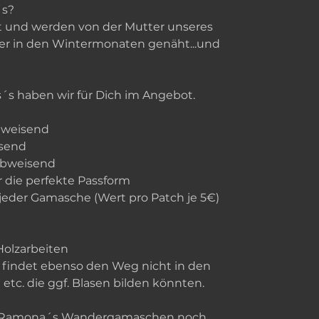
´s?
 und werden von der Mutter unseres
er in den Wintermonaten genäht...und
´s haben wir für Dich im Angebot.
bweisend
isend
rabweisend
die perfekte Passform
 jeder Gamasche (Wert pro Patch je 5€)
Holzarbeiten
 findet ebenso den Weg nicht in den
 etc. die ggf. Blasen bilden könnten.
aar Ramona´s Wandergamaschen noch