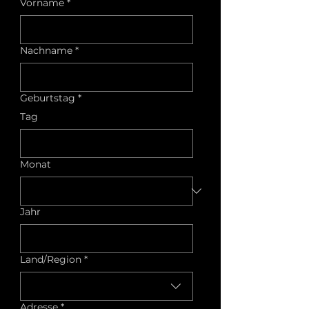
Vorname
*
Nachname
*
Geburtstag
*
Tag
Monat
Jahr
Mehrzeilige Adresse
Land/Region
*
Adresse
*