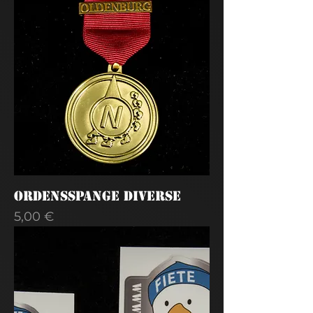
Ordensspange Diverse
Preis
5,00 €