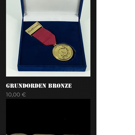
Grundorden Bronze
Preis
10,00 €