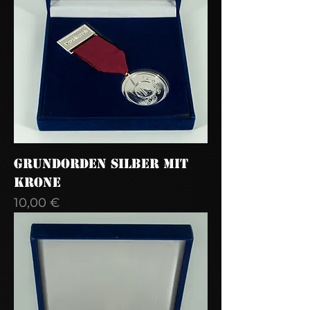
Grundorden Silber mit
Krone
Preis
10,00 €