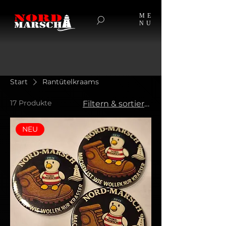
ME
NU
Start
Rantütelkraams
17 Produkte
Filtern & sortieren
NEU